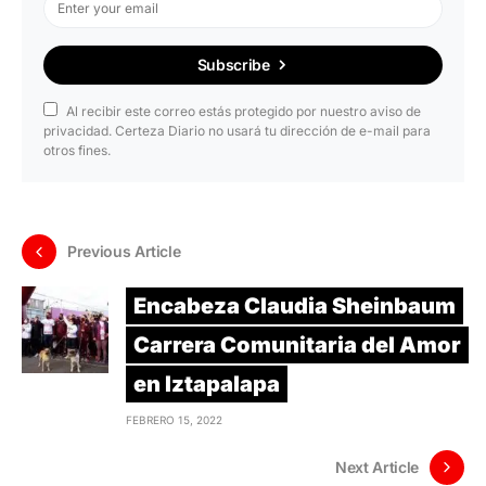
Subscribe
Al recibir este correo estás protegido por nuestro aviso de
privacidad. Certeza Diario no usará tu dirección de e-mail para
otros fines.
Previous Article
Encabeza Claudia Sheinbaum
Carrera Comunitaria del Amor
en Iztapalapa
FEBRERO 15, 2022
Next Article