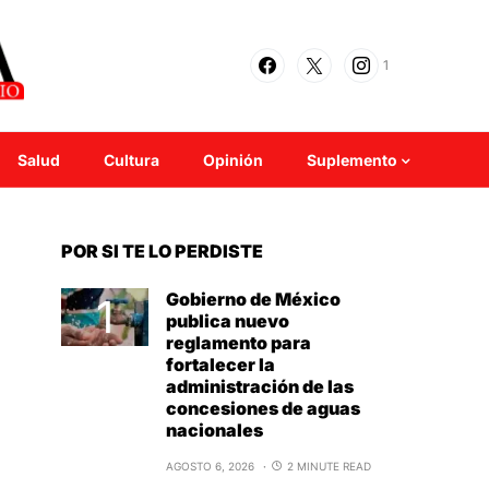
1
Salud
Cultura
Opinión
Suplemento
POR SI TE LO PERDISTE
Gobierno de México
publica nuevo
reglamento para
fortalecer la
administración de las
concesiones de aguas
nacionales
AGOSTO 6, 2026
2 MINUTE READ