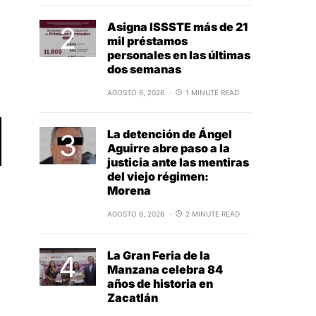
Asigna ISSSTE más de 21
mil préstamos
personales en las últimas
dos semanas
AGOSTO 6, 2026
1 MINUTE READ
La detención de Ángel
Aguirre abre paso a la
justicia ante las mentiras
del viejo régimen:
Morena
AGOSTO 6, 2026
2 MINUTE READ
La Gran Feria de la
Manzana celebra 84
años de historia en
Zacatlán