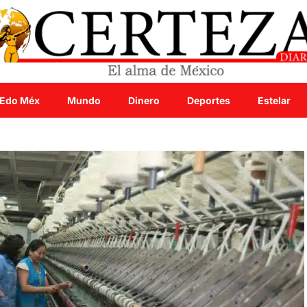
Edo Méx
Mundo
Dinero
Deportes
Estelar