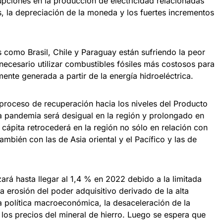
rrupciones en la producción de electricidad relacionadas
s, la depreciación de la moneda y los fuertes incrementos
 como Brasil, Chile y Paraguay están sufriendo la peor
necesario utilizar combustibles fósiles más costosos para
mente generada a partir de la energía hidroeléctrica.
 proceso de recuperación hacia los niveles del Producto
 la pandemia será desigual en la región y prolongado en
 cápita retrocederá en la región no sólo en relación con
mbién con las de Asia oriental y el Pacífico y las de
zará hasta llegar al 1,4 % en 2022 debido a la limitada
la erosión del poder adquisitivo derivado de la alta
la política macroeconómica, la desaceleración de la
los precios del mineral de hierro. Luego se espera que