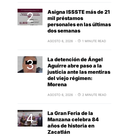
Asigna ISSSTE más de 21
mil préstamos
personales en las últimas
dos semanas
AGOSTO 6, 2026
1 MINUTE READ
La detención de Ángel
Aguirre abre paso a la
justicia ante las mentiras
del viejo régimen:
Morena
AGOSTO 6, 2026
2 MINUTE READ
La Gran Feria de la
Manzana celebra 84
años de historia en
Zacatlán