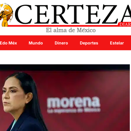
Edo Méx
Mundo
Dinero
Deportes
Estelar