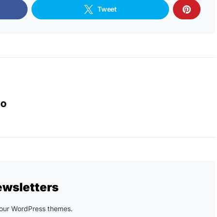
Tweet
IO
ewsletters
n our WordPress themes.