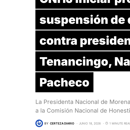
suspensión de 
contra presiden
Tenancingo, N
Pacheco
La Presidenta Nacional de Morena
a la Comisión Nacional de Honest
BY
CERTEZA DIARIO
JUNIO 18, 2026
1 MINUTE REA