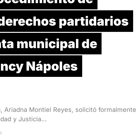
derechos partidarios
ta municipal de
ancy Nápoles
, Ariadna Montiel Reyes, solicitó formalmente
idad y Justicia…
D