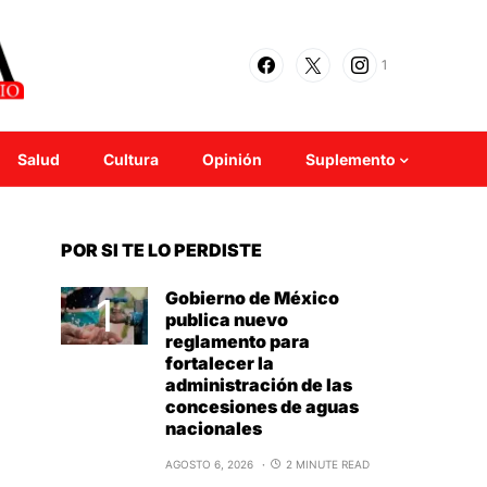
1
Salud
Cultura
Opinión
Suplemento
POR SI TE LO PERDISTE
Gobierno de México
publica nuevo
reglamento para
fortalecer la
administración de las
concesiones de aguas
nacionales
AGOSTO 6, 2026
2 MINUTE READ