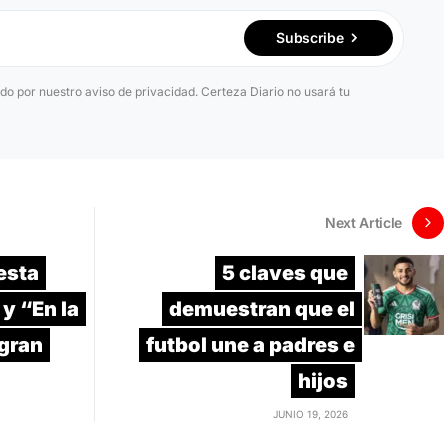
Subscribe
ido por nuestro aviso de privacidad. Certeza Diario no usará tu
Next Article
esta
5 claves que
y “En la
demuestran que el
 gran
futbol une a padres e
hijos
JUNIO 19, 2026