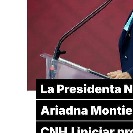
La Presidenta 
Ariadna Montiel 
CNHJ iniciar p