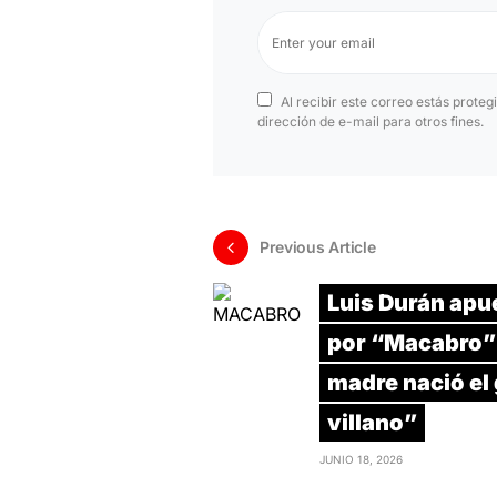
Al recibir este correo estás proteg
dirección de e-mail para otros fines.
Previous Article
Luis Durán apu
por “Macabro” 
madre nació el
villano”
JUNIO 18, 2026