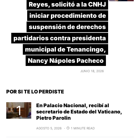
Reyes, solicitó a la CNHJ
iniciar procedimiento de
suspensión de derechos
partidarios contra presidenta
municipal de Tenancingo,
Nancy Nápoles Pacheco
JUNIO 18, 2026
POR SI TE LO PERDISTE
En Palacio Nacional, recibí al
secretario de Estado del Vaticano,
Pietro Parolin
AGOSTO 5, 2026
1 MINUTE READ