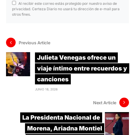
Al recibir este correo estás protegido por nuestro aviso de
privacidad. Certeza Diario no usará tu dirección de e-mail para
otros fines.
Previous Article
Julieta Venegas ofrece un
viaje íntimo entre recuerdos y
canciones
JUNIO 18, 2026
Next Article
La Presidenta Nacional de
Morena, Ariadna Montiel