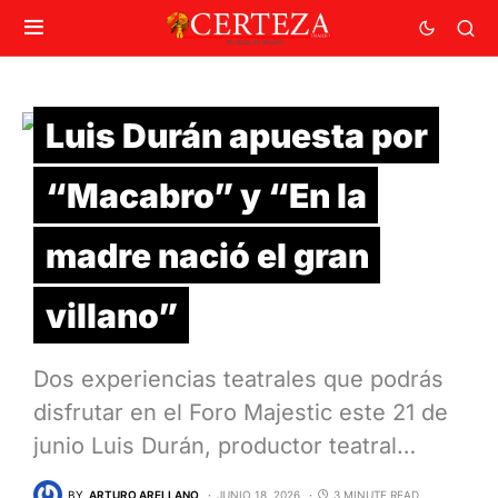
Luis Durán apuesta por
“Macabro” y “En la
madre nació el gran
villano”
Dos experiencias teatrales que podrás
disfrutar en el Foro Majestic este 21 de
junio Luis Durán, productor teatral…
BY
ARTURO ARELLANO
JUNIO 18, 2026
3 MINUTE READ