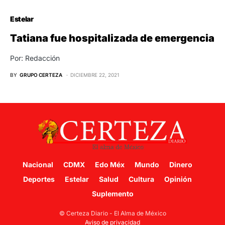
Estelar
Tatiana fue hospitalizada de emergencia
Por: Redacción
BY
GRUPO CERTEZA
DICIEMBRE 22, 2021
Nacional
CDMX
Edo Méx
Mundo
Dinero
Deportes
Estelar
Salud
Cultura
Opinión
Suplemento
© Certeza Diario - El Alma de México
Aviso de privacidad