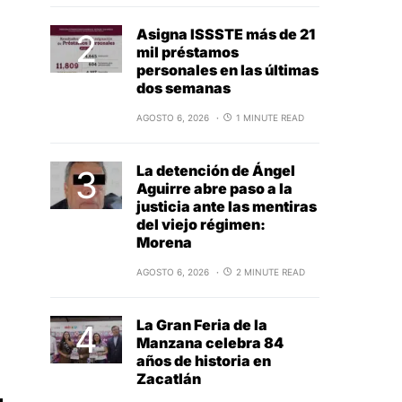
Asigna ISSSTE más de 21
mil préstamos
personales en las últimas
dos semanas
AGOSTO 6, 2026
1 MINUTE READ
La detención de Ángel
Aguirre abre paso a la
justicia ante las mentiras
del viejo régimen:
Morena
AGOSTO 6, 2026
2 MINUTE READ
La Gran Feria de la
Manzana celebra 84
años de historia en
Zacatlán