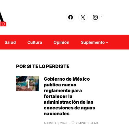
1
Salud
Cultura
Opinión
Suplemento
POR SI TE LO PERDISTE
Gobierno de México
publica nuevo
reglamento para
fortalecer la
administración de las
concesiones de aguas
nacionales
AGOSTO 6, 2026
2 MINUTE READ