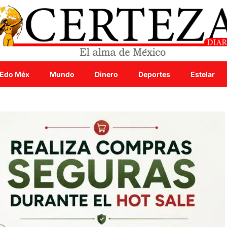
Edo Méx
Mundo
Dinero
Deportes
Estelar