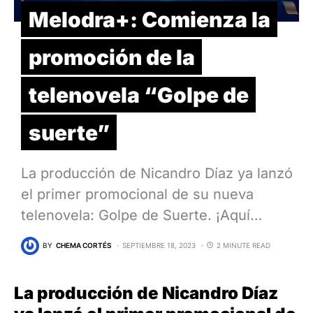
Melodra+: Comienza la
promoción de la
telenovela “Golpe de
suerte”
La producción de Nicandro Díaz ya lanzó
el primer promocional de su nueva
telenovela: Golpe de Suerte. ¡Aquí…
BY
CHEMA CORTÉS
SEPTIEMBRE 18, 2023
2 MINUTE READ
La producción de Nicandro Díaz