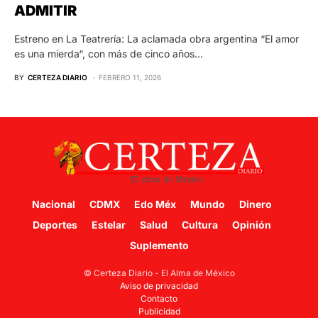
ADMITIR
Estreno en La Teatrería: La aclamada obra argentina “El amor
es una mierda“, con más de cinco años…
BY
CERTEZA DIARIO
FEBRERO 11, 2026
Nacional
CDMX
Edo Méx
Mundo
Dinero
Deportes
Estelar
Salud
Cultura
Opinión
Suplemento
© Certeza Diario - El Alma de México
Aviso de privacidad
Contacto
Publicidad