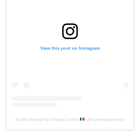
View this post on Instagram
A post shared by Chema Cortés
(@noveleandomex)