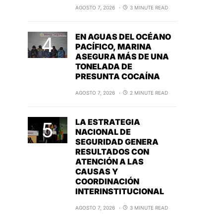
AGOSTO 7, 2026
3 MINUTE READ
EN AGUAS DEL OCÉANO
PACÍFICO, MARINA
ASEGURA MÁS DE UNA
TONELADA DE
PRESUNTA COCAÍNA
AGOSTO 7, 2026
2 MINUTE READ
LA ESTRATEGIA
NACIONAL DE
SEGURIDAD GENERA
RESULTADOS CON
ATENCIÓN A LAS
CAUSAS Y
COORDINACIÓN
INTERINSTITUCIONAL
AGOSTO 7, 2026
3 MINUTE READ