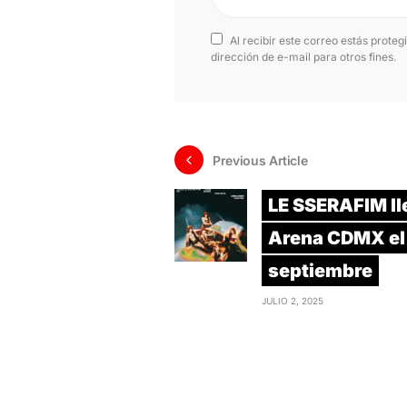
Al recibir este correo estás proteg
dirección de e-mail para otros fines.
Previous Article
LE SSERAFIM lle
Arena CDMX el
septiembre
JULIO 2, 2025