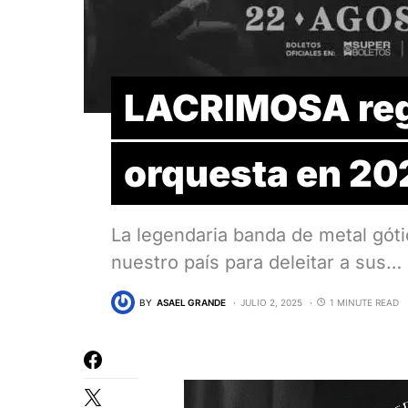
LACRIMOSA reg
orquesta en 20
La legendaria banda de metal gó
nuestro país para deleitar a sus…
BY
ASAEL GRANDE
JULIO 2, 2025
1 MINUTE READ