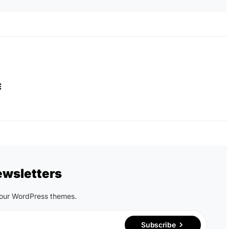
E
ewsletters
n our WordPress themes.
Subscribe