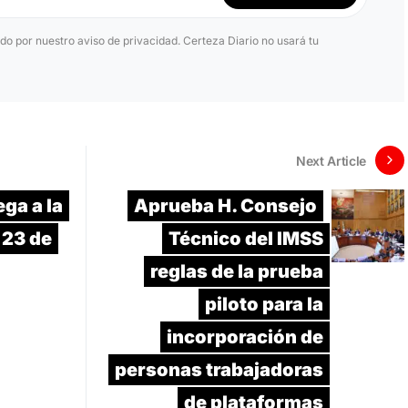
ido por nuestro aviso de privacidad. Certeza Diario no usará tu
Next Article
ga a la
Aprueba H. Consejo
 23 de
Técnico del IMSS
reglas de la prueba
piloto para la
incorporación de
personas trabajadoras
de plataformas