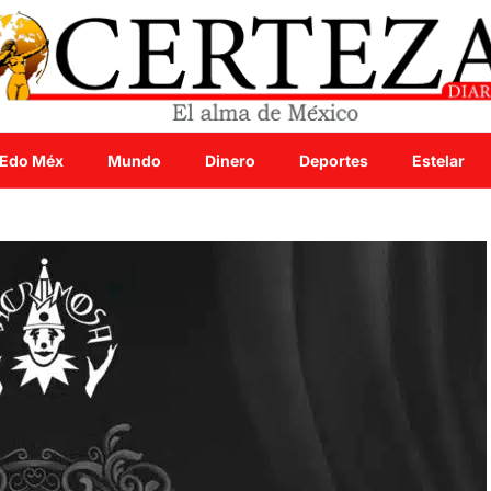
Edo Méx
Mundo
Dinero
Deportes
Estelar