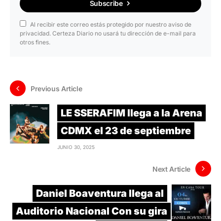
Subscribe
Al recibir este correo estás protegido por nuestro aviso de
privacidad. Certeza Diario no usará tu dirección de e-mail para
otros fines.
Previous Article
LE SSERAFIM llega a la Arena
CDMX el 23 de septiembre
JUNIO 30, 2025
Next Article
Daniel Boaventura llega al
Auditorio Nacional Con su gira