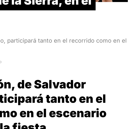
 la Sierra, en el
, participará tanto en el recorrido como en el
D
ón, de Salvador
icipará tanto en el
omo en el escenario
la fiesta