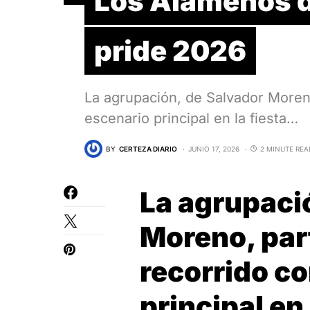
Los Alameños de
pride 2026
La agrupación, de Salvador Moreno
escenario principal en la fiesta…
BY
CERTEZA DIARIO
JUNIO 17, 2026
2 MINUTE REA
La agrupaci
Moreno, part
recorrido c
principal en 