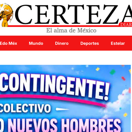
Edo Méx
Mundo
Dinero
Deportes
Estelar