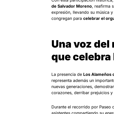
Con esta participación histórica,
de Salvador Moreno
, reafirma 
expresión, llevando su música y
congregan para
celebrar el orgu
Una voz del
que celebra 
La presencia de
Los Alameños d
representa además un importante
nuevas generaciones, demostrand
corazones, derribar prejuicios y
Durante el recorrido por Paseo 
asistentes compartiendo su ener