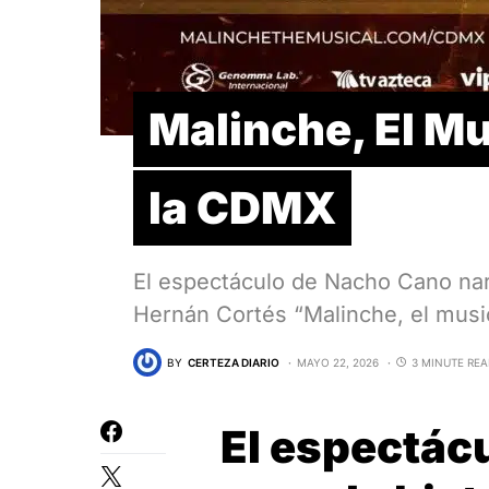
Malinche, El Mu
la CDMX
El espectáculo de Nacho Cano narr
Hernán Cortés “Malinche, el musi
BY
CERTEZA DIARIO
MAYO 22, 2026
3 MINUTE RE
El espectác