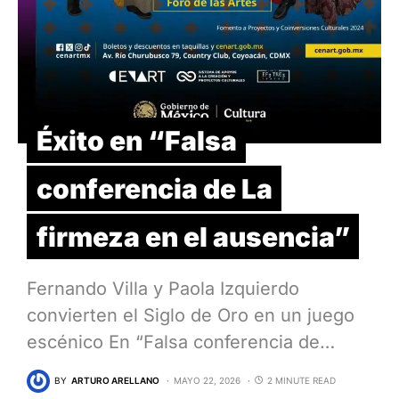
Éxito en “Falsa
conferencia de La
firmeza en el ausencia”
Fernando Villa y Paola Izquierdo
convierten el Siglo de Oro en un juego
escénico En “Falsa conferencia de…
BY
ARTURO ARELLANO
MAYO 22, 2026
2 MINUTE READ