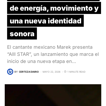
de energía, movimiento y
una nueva identidad
sonora
El cantante mexicano Marek presenta
“Alll STAR”, un lanzamiento que marca el
inicio de una nueva etapa en…
BY
CERTEZA DIARIO
MAYO 22, 2026
1 MINUTE READ