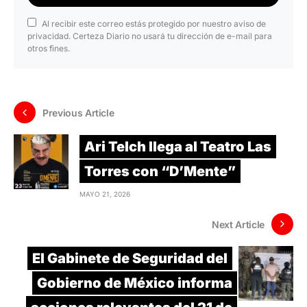
Al recibir este correo estás protegido por nuestro aviso de
privacidad. Certeza Diario no usará tu dirección de e-mail para
otros fines.
Previous Article
Ari Telch llega al Teatro Las
Torres con “D’Mente”
MAYO 21, 2026
Next Article
El Gabinete de Seguridad del
Gobierno de México informa