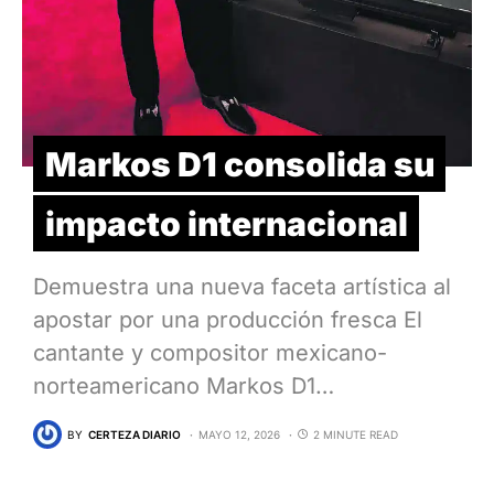
Markos D1 consolida su
impacto internacional
Demuestra una nueva faceta artística al
apostar por una producción fresca El
cantante y compositor mexicano-
norteamericano Markos D1…
BY
CERTEZA DIARIO
MAYO 12, 2026
2 MINUTE READ