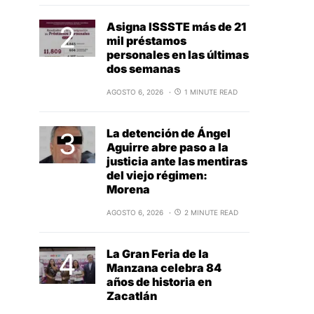
Asigna ISSSTE más de 21
mil préstamos
personales en las últimas
dos semanas
AGOSTO 6, 2026
1 MINUTE READ
La detención de Ángel
Aguirre abre paso a la
justicia ante las mentiras
del viejo régimen:
Morena
AGOSTO 6, 2026
2 MINUTE READ
La Gran Feria de la
Manzana celebra 84
años de historia en
Zacatlán