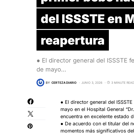
del ISSSTE en 
reapertura
● El director general del ISSSTE fe
de mayo…
BY
CERTEZA DIARIO
JUNIO 3, 2026
3 MINUTE REA
● El director general del ISSSTE 
mayo en el Hospital General “Dr.
encuentra en excelente estado de
● De acuerdo con el titular del 
momentos más significativos del