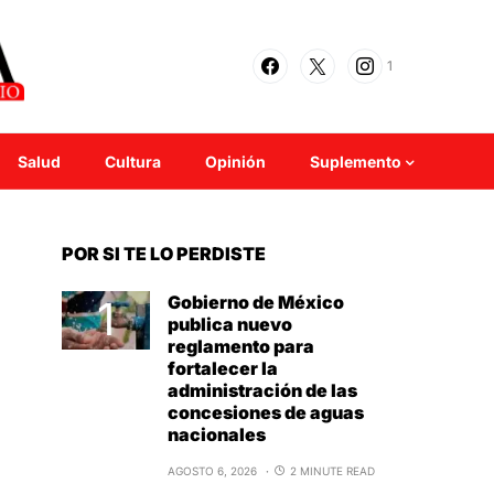
1
Salud
Cultura
Opinión
Suplemento
POR SI TE LO PERDISTE
Gobierno de México
publica nuevo
reglamento para
fortalecer la
administración de las
concesiones de aguas
nacionales
AGOSTO 6, 2026
2 MINUTE READ