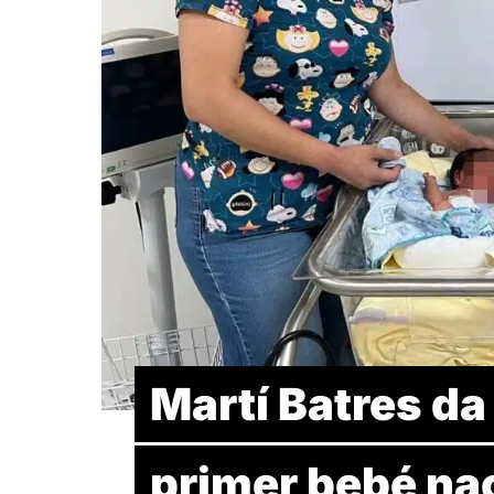
Martí Batres da 
primer bebé nac