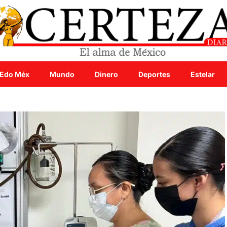
Edo Méx
Mundo
Dinero
Deportes
Estelar