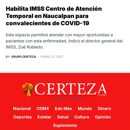
Habilita IMSS Centro de Atención
Temporal en Naucalpan para
convalecientes de COVID-19
Este espacio permitirá atender con mayor oportunidad a
pacientes con esta enfermedad, indicó el director general del
IMSS, Zoé Robledo.
BY
GRUPO CERTEZA
ENERO 21, 2021
Nacional
CDMX
Edo Méx
Mundo
Dinero
Deportes
Estelar
Salud
Cultura
Opinión
Suplemento