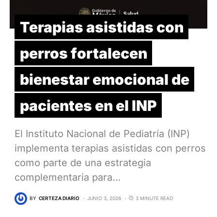
Terapias asistidas con
perros fortalecen
bienestar emocional de
pacientes en el INP
El Instituto Nacional de Pediatría (INP)
implementa terapias asistidas con perros
como parte de una estrategia
complementaria para…
BY
CERTEZA DIARIO
JUNIO 3, 2026
3 MINUTE READ