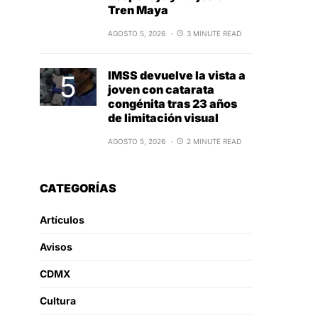
Tren Maya
AGOSTO 5, 2026
3 MINUTE READ
IMSS devuelve la vista a
joven con catarata
congénita tras 23 años
de limitación visual
AGOSTO 5, 2026
2 MINUTE READ
CATEGORÍAS
Artículos
Avisos
CDMX
Cultura