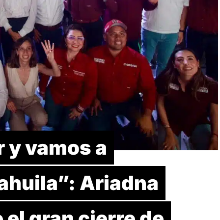
 y vamos a
ahuila”: Ariadna
 el gran cierre de