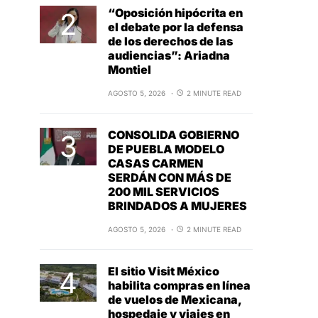
“Oposición hipócrita en
el debate por la defensa
de los derechos de las
audiencias”: Ariadna
Montiel
AGOSTO 5, 2026
2 MINUTE READ
CONSOLIDA GOBIERNO
DE PUEBLA MODELO
CASAS CARMEN
SERDÁN CON MÁS DE
200 MIL SERVICIOS
BRINDADOS A MUJERES
AGOSTO 5, 2026
2 MINUTE READ
El sitio Visit México
habilita compras en línea
de vuelos de Mexicana,
hospedaje y viajes en