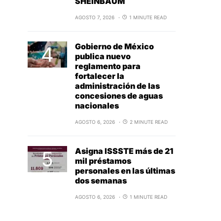
SHEINBAUM
AGOSTO 7, 2026
1 MINUTE READ
Gobierno de México
publica nuevo
reglamento para
fortalecer la
administración de las
concesiones de aguas
nacionales
AGOSTO 6, 2026
2 MINUTE READ
Asigna ISSSTE más de 21
mil préstamos
personales en las últimas
dos semanas
AGOSTO 6, 2026
1 MINUTE READ