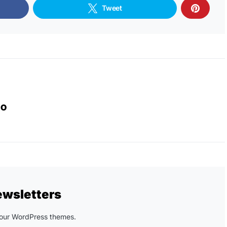
Tweet
IO
ewsletters
n our WordPress themes.