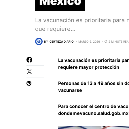
México
La vacunación es prioritaria para 
que requiere…
BY
CERTEZA DIARIO
MARZO 9, 2026
2 MINUTE RE
La vacunación es prioritaria pa
requiere mayor protección
Personas de 13 a 49 años sin 
vacunarse
Para conocer el centro de vac
dondemevacuno.salud.gob.mx