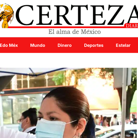
Edo Méx
Mundo
Dinero
Deportes
Estelar