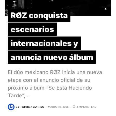
RØZ conquista
escenarios
internacionales y
anuncia nuevo álbum
El dúo mexicano RØZ inicia una nueva
etapa con el anuncio oficial de su
próximo álbum “Se Está Haciendo
Tarde”,…
BY
PATRICIA CORREA
MARZO 10, 2026
2 MINUTE READ