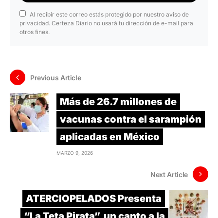
Al recibir este correo estás protegido por nuestro aviso de
privacidad. Certeza Diario no usará tu dirección de e-mail para
otros fines.
Previous Article
Más de 26.7 millones de
vacunas contra el sarampión
aplicadas en México
MARZO 9, 2026
Next Article
ATERCIOPELADOS Presenta
“La Teta Pirata”, un canto a la