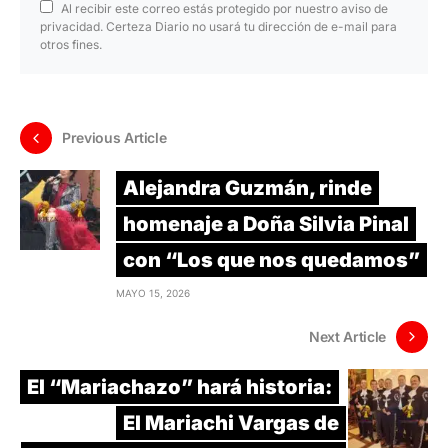
Al recibir este correo estás protegido por nuestro aviso de
privacidad. Certeza Diario no usará tu dirección de e-mail para
otros fines.
Previous Article
Alejandra Guzmán, rinde
homenaje a Doña Silvia Pinal
con “Los que nos quedamos”
MAYO 15, 2026
Next Article
El “Mariachazo” hará historia:
El Mariachi Vargas de