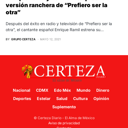
versión ranchera de “Prefiero ser la
otra”
Después del éxito en radio y televisión de “Prefiero ser la
otra”, el cantante español Enrique Ramil estrena su…
BY
GRUPO CERTEZA
MAYO 12, 2021
Nacional
CDMX
Edo Méx
Mundo
Dinero
Deportes
Estelar
Salud
Cultura
Opinión
Suplemento
© Certeza Diario - El Alma de México
Aviso de privacidad