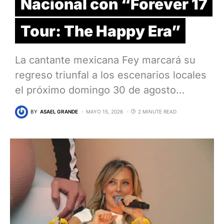
Nacional con “Forever 17
Tour: The Happy Era”
La cantante mexicana Fey marcará su
regreso triunfal a los escenarios locales
el próximo domingo 30 de agosto…
BY
ASAEL GRANDE
MAYO 15, 2026
2 MINUTE READ