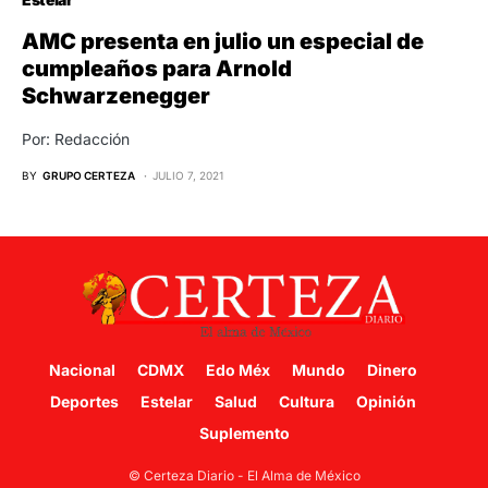
AMC presenta en julio un especial de
cumpleaños para Arnold
Schwarzenegger
Por: Redacción
BY
GRUPO CERTEZA
JULIO 7, 2021
Nacional
CDMX
Edo Méx
Mundo
Dinero
Deportes
Estelar
Salud
Cultura
Opinión
Suplemento
© Certeza Diario - El Alma de México