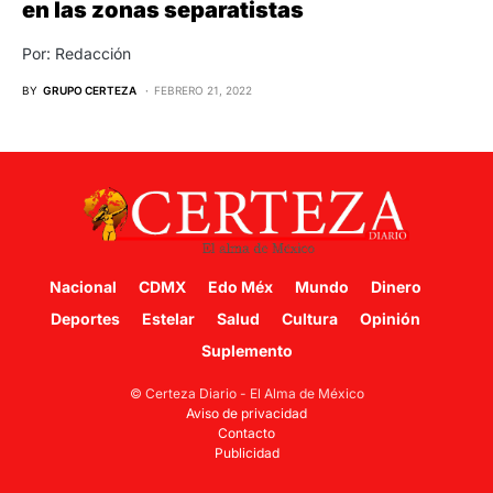
en las zonas separatistas
Por: Redacción
BY
GRUPO CERTEZA
FEBRERO 21, 2022
Nacional
CDMX
Edo Méx
Mundo
Dinero
Deportes
Estelar
Salud
Cultura
Opinión
Suplemento
© Certeza Diario - El Alma de México
Aviso de privacidad
Contacto
Publicidad