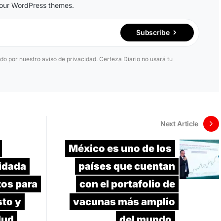
n our WordPress themes.
Subscribe
ido por nuestro aviso de privacidad. Certeza Diario no usará tu
Next Article
México es uno de los
idada
países que cuentan
os para
con el portafolio de
sto y
vacunas más amplio
lud
del mundo