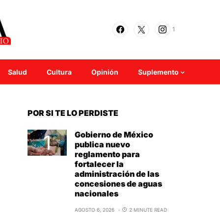
1
Salud
Cultura
Opinión
Suplemento
POR SI TE LO PERDISTE
Gobierno de México
publica nuevo
reglamento para
fortalecer la
administración de las
concesiones de aguas
nacionales
AGOSTO 6, 2026
2 MINUTE READ