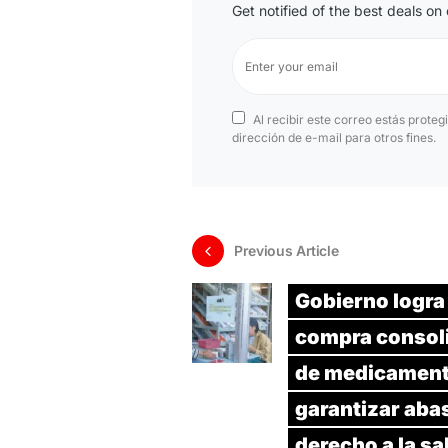
Get notified of the best deals o
Al recibir este correo estás proteg
dirección de e-mail para otros fines.
Previous Article
Gobierno logra
compra consol
de medicament
garantizar aba
derecho a la sa