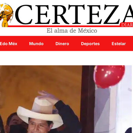
Edo Méx
Mundo
Dinero
Deportes
Estelar