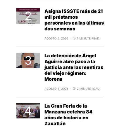
Asigna ISSSTE más de 21
mil préstamos
personales en las últimas
dos semanas
AGOSTO 6, 2026
1 MINUTE READ
La detención de Ángel
Aguirre abre paso a la
justicia ante las mentiras
del viejo régimen:
Morena
AGOSTO 6, 2026
2 MINUTE READ
La Gran Feria de la
Manzana celebra 84
años de historia en
Zacatlán