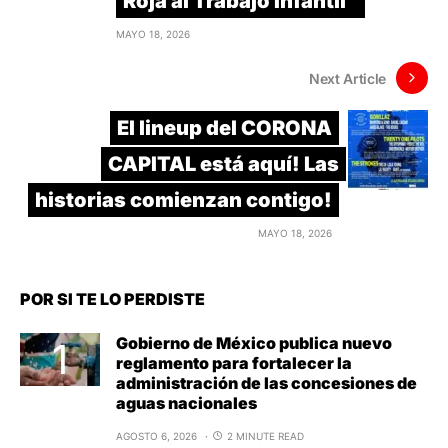
Roja al Trabajo Infantil”
MAYO 18, 2026
Next Article
El lineup del CORONA
CAPITAL está aquí! Las
historias comienzan contigo!
MAYO 18, 2026
POR SI TE LO PERDISTE
Gobierno de México publica nuevo
reglamento para fortalecer la
administración de las concesiones de
aguas nacionales
AGOSTO 6, 2026
2 MINUTE READ