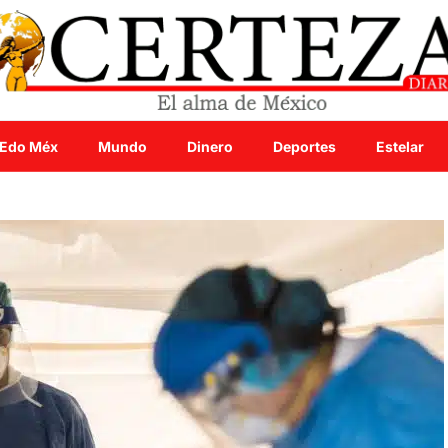
Edo Méx
Mundo
Dinero
Deportes
Estelar