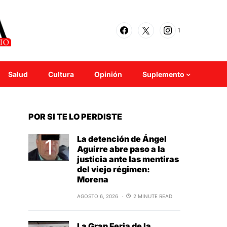
1
Salud
Cultura
Opinión
Suplemento
POR SI TE LO PERDISTE
La detención de Ángel
Aguirre abre paso a la
justicia ante las mentiras
del viejo régimen:
Morena
AGOSTO 6, 2026
2 MINUTE READ
La Gran Feria de la