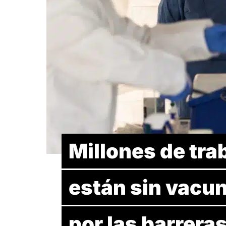
Millones de tra
están sin vacun
por las barreras