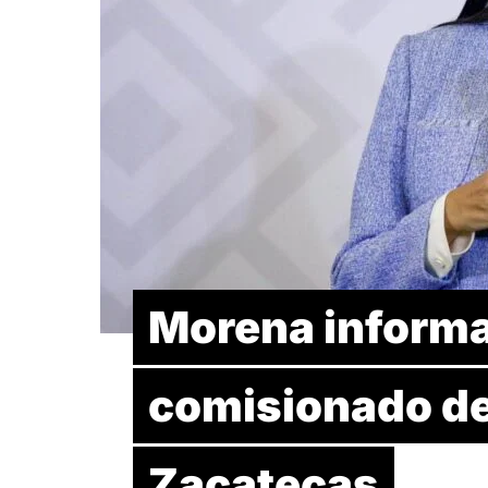
Morena informa 
comisionado de
Zacatecas