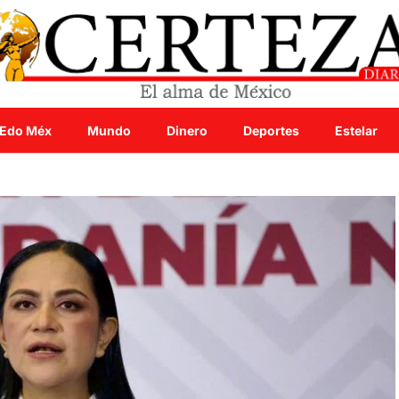
Edo Méx
Mundo
Dinero
Deportes
Estelar