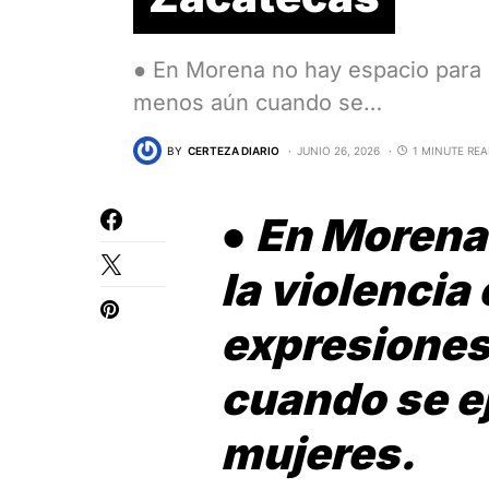
● En Morena no hay espacio para l
menos aún cuando se…
BY
CERTEZA DIARIO
JUNIO 26, 2026
1 MINUTE RE
●
En Morena 
la violencia
expresiones
cuando se ej
mujeres.