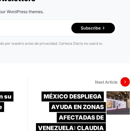
n our WordPress themes.
Subscribe
ido por nuestro aviso de privacidad. Certeza Diario no usará tu
Next Article
n su
MÉXICO DESPLIEGA
e
AYUDA EN ZONAS
AFECTADAS DE
VENEZUELA: CLAUDIA