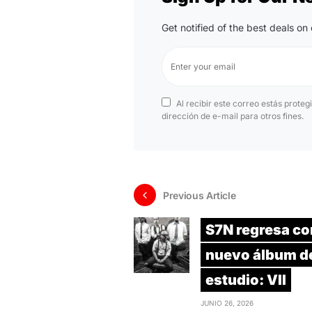
Get notified of the best deals o
Al recibir este correo estás proteg
dirección de e-mail para otros fines.
Previous Article
S7N regresa co
nuevo álbum d
estudio: VII
JUNIO 26, 2026