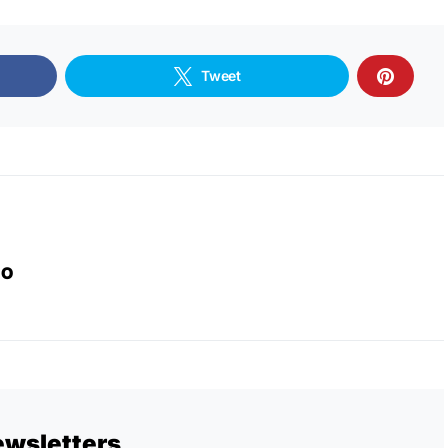
Tweet
IO
ewsletters