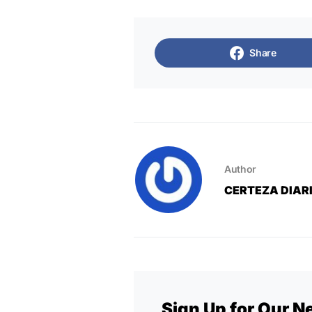
Share
Author
CERTEZA DIAR
Sign Up for Our N