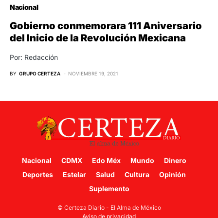
Nacional
Gobierno conmemorara 111 Aniversario
del Inicio de la Revolución Mexicana
Por: Redacción
BY
GRUPO CERTEZA
NOVIEMBRE 19, 2021
Nacional
CDMX
Edo Méx
Mundo
Dinero
Deportes
Estelar
Salud
Cultura
Opinión
Suplemento
© Certeza Diario - El Alma de México
Aviso de privacidad