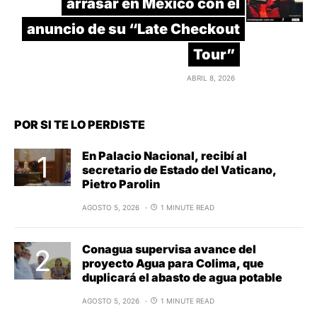
arrasar en México con el
anuncio de su “Late Checkout
Tour”
ABRIL 8, 2026
POR SI TE LO PERDISTE
En Palacio Nacional, recibí al
secretario de Estado del Vaticano,
Pietro Parolin
AGOSTO 5, 2026
1 MINUTE READ
Conagua supervisa avance del
proyecto Agua para Colima, que
duplicará el abasto de agua potable
AGOSTO 5, 2026
1 MINUTE READ