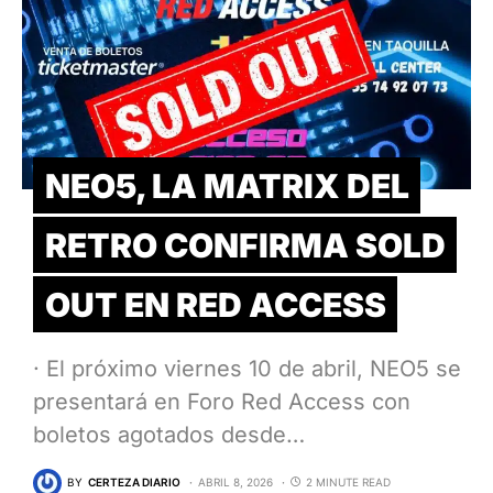
NEO5, LA MATRIX DEL
RETRO CONFIRMA SOLD
OUT EN RED ACCESS
· El próximo viernes 10 de abril, NEO5 se
presentará en Foro Red Access con
boletos agotados desde…
BY
CERTEZA DIARIO
ABRIL 8, 2026
2 MINUTE READ