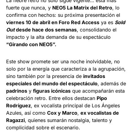
La fiebre retro no solo sigue vigente… está más
fuerte que nunca, y
NEO5 La Matrix del Retro
, lo
confirma con hechos: su próxima presentación el
viernes 10 de abril en Foro Red Access
ya es
Sold
Out
desde hace dos semanas
, consolidando el
impacto y la alta demanda de su espectáculo
“Girando con NEO5”.
Este show promete ser una noche inolvidable, no
solo por la energía que caracteriza a la agrupación,
sino también por la presencia de
invitados
especiales del mundo del espectáculo
, además de
padrinos
y
figuras icónicas
que acompañarán esta
celebración retro. Entre ellos destacan
Pipo
Rodríguez
, ex vocalista principal de Los Ángeles
Azules, así como
Cox y Marco
,
ex vocalistas de
Ragazzi
, quienes sumarán nostalgia, talento y
complicidad sobre el escenario.