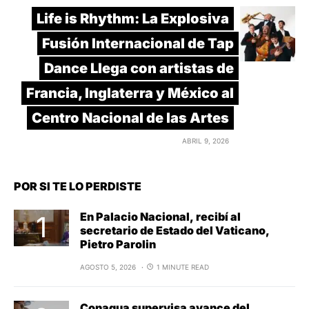
Life is Rhythm: La Explosiva
Fusión Internacional de Tap
Dance Llega con artistas de
Francia, Inglaterra y México al
Centro Nacional de las Artes
ABRIL 9, 2026
POR SI TE LO PERDISTE
En Palacio Nacional, recibí al
secretario de Estado del Vaticano,
Pietro Parolin
AGOSTO 5, 2026
1 MINUTE READ
Conagua supervisa avance del