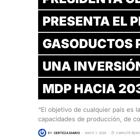
PRESENTA EL P
GASODUCTOS 
UNA INVERSIÓN
MDP HACIA 20
“El objetivo de cualquier país es 
capacidades de producción, de c
BY
CERTEZA DIARIO
MAYO 7, 2026
3 MINUTE READ