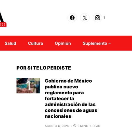
1
Salud
Cultura
Opinión
Suplemento
POR SI TE LO PERDISTE
Gobierno de México
publica nuevo
reglamento para
fortalecer la
administración de las
concesiones de aguas
nacionales
AGOSTO 6, 2026
2 MINUTE READ