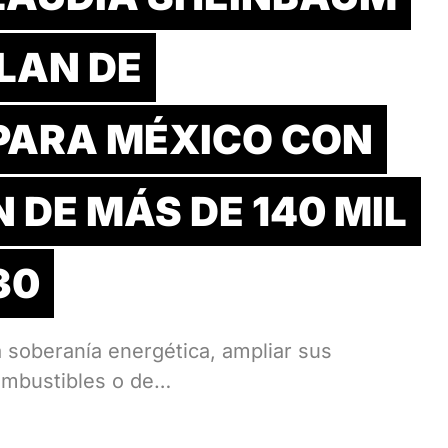
LAN DE
PARA MÉXICO CON
 DE MÁS DE 140 MIL
30
la soberanía energética, ampliar sus
ombustibles o de…