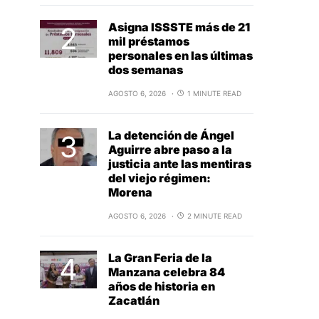
Asigna ISSSTE más de 21
mil préstamos
personales en las últimas
dos semanas
AGOSTO 6, 2026
1 MINUTE READ
La detención de Ángel
Aguirre abre paso a la
justicia ante las mentiras
del viejo régimen:
Morena
AGOSTO 6, 2026
2 MINUTE READ
La Gran Feria de la
Manzana celebra 84
años de historia en
Zacatlán