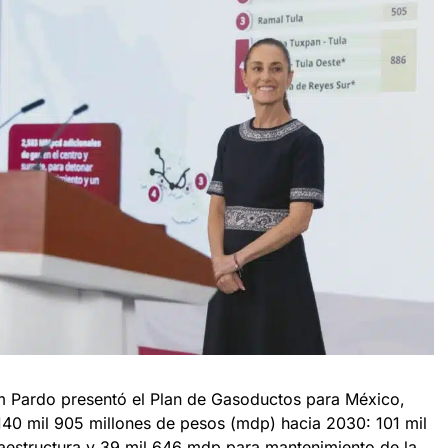
m Pardo presentó el Plan de Gasoductos para México,
140 mil 905 millones de pesos (mdp) hacia 2030: 101 mil
aestructura y 39 mil 646 mdp para mantenimiento de la