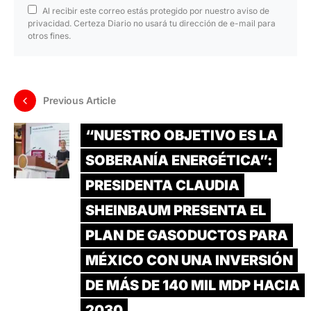
Al recibir este correo estás protegido por nuestro aviso de
privacidad. Certeza Diario no usará tu dirección de e-mail para
otros fines.
Previous Article
“NUESTRO OBJETIVO ES LA
SOBERANÍA ENERGÉTICA”:
PRESIDENTA CLAUDIA
SHEINBAUM PRESENTA EL
PLAN DE GASODUCTOS PARA
MÉXICO CON UNA INVERSIÓN
DE MÁS DE 140 MIL MDP HACIA
2030