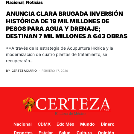
Nacional
Noticias
ANUNCIA CLARA BRUGADA INVERSIÓN
HISTÓRICA DE 19 MIL MILLONES DE
PESOS PARA AGUA Y DRENAJE;
DESTINAN 7 MIL MILLONES A 643 OBRAS
**A través de la estrategia de Acupuntura Hídrica y la
modernización de cuatro plantas de tratamiento, se
recuperarán…
BY
CERTEZA DIARIO
FEBRERO 17, 2026
Nacional
CDMX
Edo Méx
Mundo
Dinero
Deportes
Estelar
Salud
Cultura
Opinión