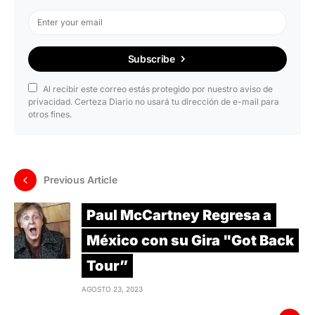
Subscribe
Al recibir este correo estás protegido por nuestro aviso de
privacidad. Certeza Diario no usará tu dirección de e-mail para
otros fines.
Previous Article
Paul McCartney Regresa a
México con su Gira "Got Back
Tour”
AGOSTO 23, 2023