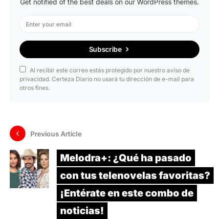
Get notified of the best deals on our WordPress themes.
Subscribe
Al recibir este correo estás protegido por nuestro aviso de
privacidad. Certeza Diario no usará tu dirección de e-mail para
otros fines.
Previous Article
Melodra+: ¿Qué ha pasado
con tus telenovelas favoritas?
¡Entérate en este combo de
noticias!