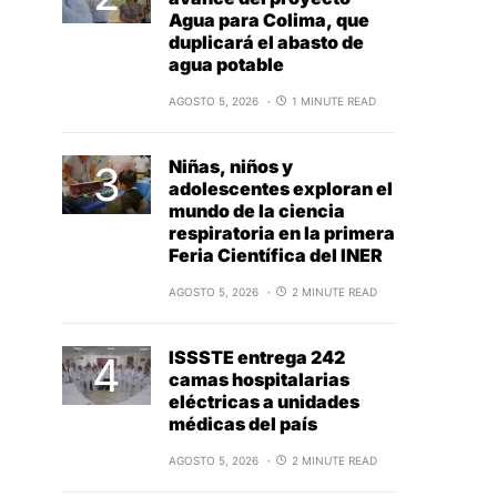
Agua para Colima, que
duplicará el abasto de
agua potable
AGOSTO 5, 2026
1 MINUTE READ
Niñas, niños y
adolescentes exploran el
mundo de la ciencia
respiratoria en la primera
Feria Científica del INER
AGOSTO 5, 2026
2 MINUTE READ
ISSSTE entrega 242
camas hospitalarias
eléctricas a unidades
médicas del país
AGOSTO 5, 2026
2 MINUTE READ