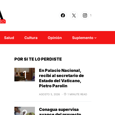
1
Salud
Cultura
Opinión
Suplemento
POR SI TE LO PERDISTE
En Palacio Nacional,
recibí al secretario de
Estado del Vaticano,
Pietro Parolin
AGOSTO 5, 2026
1 MINUTE READ
Conagua supervisa
avance del proyecto