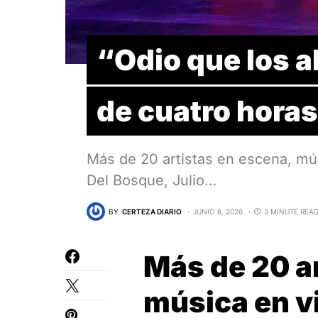
“Odio que los 
de cuatro hora
Más de 20 artistas en escena, mú
Del Bosque, Julio…
BY
CERTEZA DIARIO
JUNIO 8, 2026
3 MINUTE REA
Más de 20 a
música en v