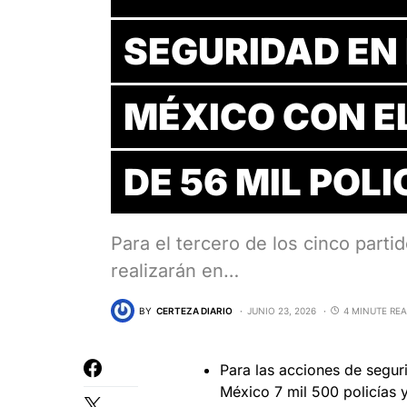
SEGURIDAD EN 
MÉXICO CON E
DE 56 MIL POLI
Para el tercero de los cinco part
realizarán en…
BY
CERTEZA DIARIO
JUNIO 23, 2026
4 MINUTE RE
Para las acciones de segur
México 7 mil 500 policías 