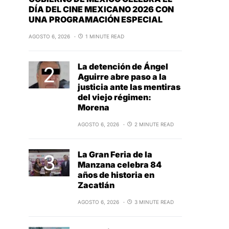
DÍA DEL CINE MEXICANO 2026 CON
UNA PROGRAMACIÓN ESPECIAL
AGOSTO 6, 2026
1 MINUTE READ
La detención de Ángel
Aguirre abre paso a la
justicia ante las mentiras
del viejo régimen:
Morena
AGOSTO 6, 2026
2 MINUTE READ
La Gran Feria de la
Manzana celebra 84
años de historia en
Zacatlán
AGOSTO 6, 2026
3 MINUTE READ