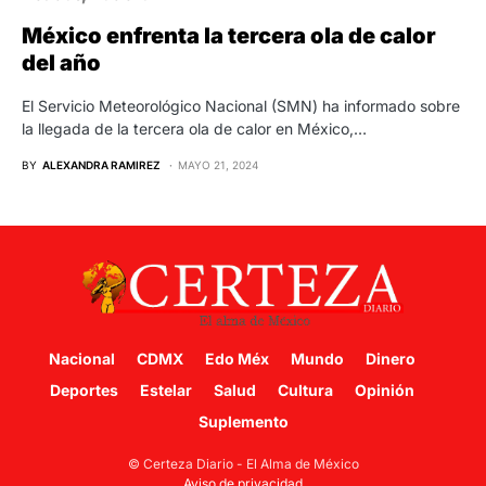
México enfrenta la tercera ola de calor
del año
El Servicio Meteorológico Nacional (SMN) ha informado sobre
la llegada de la tercera ola de calor en México,…
BY
ALEXANDRA RAMIREZ
MAYO 21, 2024
Nacional
CDMX
Edo Méx
Mundo
Dinero
Deportes
Estelar
Salud
Cultura
Opinión
Suplemento
© Certeza Diario - El Alma de México
Aviso de privacidad