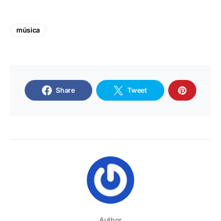
música
Share
Tweet
Author