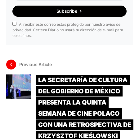
Subscribe
Al recibir este correo estás protegido por nuestro aviso de
privacidad. Certeza Diario no usará tu dirección de e-mail para
otros fines.
Previous Article
LA SECRETARÍA DE CULTURA
DEL GOBIERNO DE MÉXICO
PRESENTA LA QUINTA
SEMANA DE CINE POLACO
CON UNA RETROSPECTIVA DE
KRZYSZTOF KIEŚLOWSKI