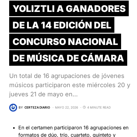
YOLIZTLI A GANADORES
DE LA 14 EDICIÓN DEL
CONCURSO NACIONAL
DE MÚSICA DE CÁMARA
Un total de 16 agrupaciones de jóvenes
músicos participaron este miércoles 20 y
jueves 21 de mayo en…
BY
CERTEZA DIARIO
MAYO 22, 2026
4 MINUTE READ
En el certamen participaron 16 agrupaciones en
formatos de dúo, trío, cuarteto, quinteto y