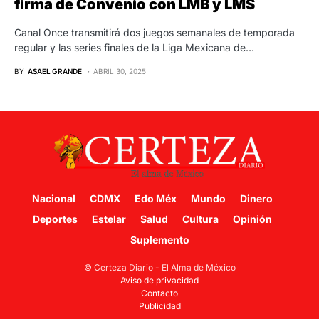
firma de Convenio con LMB y LMS
Canal Once transmitirá dos juegos semanales de temporada
regular y las series finales de la Liga Mexicana de…
BY
ASAEL GRANDE
ABRIL 30, 2025
Nacional
CDMX
Edo Méx
Mundo
Dinero
Deportes
Estelar
Salud
Cultura
Opinión
Suplemento
© Certeza Diario - El Alma de México
Aviso de privacidad
Contacto
Publicidad