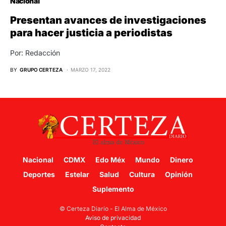
Nacional
Presentan avances de investigaciones
para hacer justicia a periodistas
Por: Redacción
BY
GRUPO CERTEZA
MARZO 17, 2022
Nacional
CDMX
Edo Méx
Mundo
Dinero
Deportes
Estelar
Salud
Cultura
Opinión
Suplemento
© Certeza Diario - El Alma de México
Aviso de privacidad