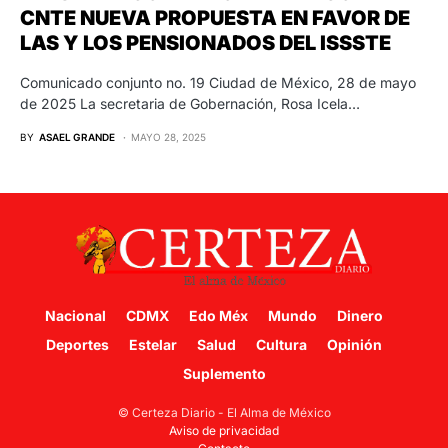
CNTE NUEVA PROPUESTA EN FAVOR DE
LAS Y LOS PENSIONADOS DEL ISSSTE
Comunicado conjunto no. 19 Ciudad de México, 28 de mayo
de 2025 La secretaria de Gobernación, Rosa Icela…
BY
ASAEL GRANDE
MAYO 28, 2025
Nacional
CDMX
Edo Méx
Mundo
Dinero
Deportes
Estelar
Salud
Cultura
Opinión
Suplemento
© Certeza Diario - El Alma de México
Aviso de privacidad