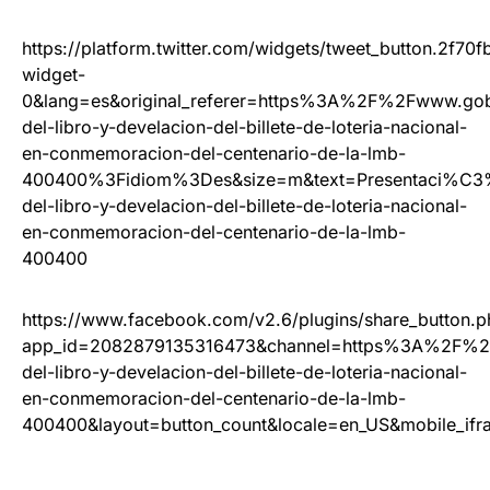
https://platform.twitter.com/widgets/tweet_button.2f7
widget-
0&lang=es&original_referer=https%3A%2F%2Fwww.go
del-libro-y-develacion-del-billete-de-loteria-nacional-
en-conmemoracion-del-centenario-de-la-lmb-
400400%3Fidiom%3Des&size=m&text=Presentaci%C
del-libro-y-develacion-del-billete-de-loteria-nacional-
en-conmemoracion-del-centenario-de-la-lmb-
400400
https://www.facebook.com/v2.6/plugins/share_button.p
app_id=2082879135316473&channel=https%3A%2F%2
del-libro-y-develacion-del-billete-de-loteria-nacional-
en-conmemoracion-del-centenario-de-la-lmb-
400400&layout=button_count&locale=en_US&mobile_ifr