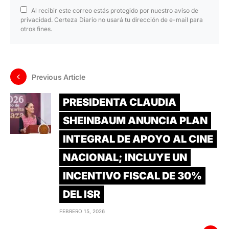
Al recibir este correo estás protegido por nuestro aviso de
privacidad. Certeza Diario no usará tu dirección de e-mail para
otros fines.
Previous Article
PRESIDENTA CLAUDIA
SHEINBAUM ANUNCIA PLAN
INTEGRAL DE APOYO AL CINE
NACIONAL; INCLUYE UN
INCENTIVO FISCAL DE 30%
DEL ISR
FEBRERO 15, 2026