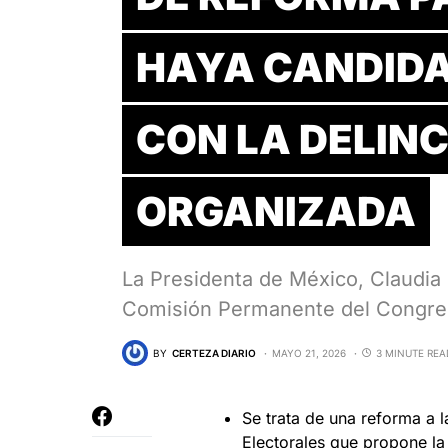
HAYA CANDIDA
CON LA DELIN
ORGANIZADA
La Presidenta de México, Claudia
Comisión Permanente del Congre
BY
CERTEZA DIARIO
MAYO 21, 2026
3 MINUTE REA
Se trata de una reforma a l
Electorales que propone la