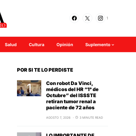
1
Salud
Cultura
Opinión
Suplemento
POR SI TE LO PERDISTE
Con robot Da Vinci,
médicos del HR “1° de
Octubre” del ISSSTE
retiran tumor renal a
paciente de 72 años
AGOSTO 7, 2026
3 MINUTE READ
LO IMPORTANTE DE