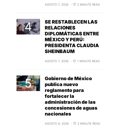
AGOSTO 7, 2026
2 MINUTE READ
SE RESTABLECEN LAS
RELACIONES
DIPLOMÁTICAS ENTRE
MÉXICO Y PERÚ:
PRESIDENTA CLAUDIA
SHEINBAUM
AGOSTO 7, 2026
1 MINUTE READ
Gobierno de México
publica nuevo
reglamento para
fortalecer la
administración de las
concesiones de aguas
nacionales
AGOSTO 6, 2026
2 MINUTE READ