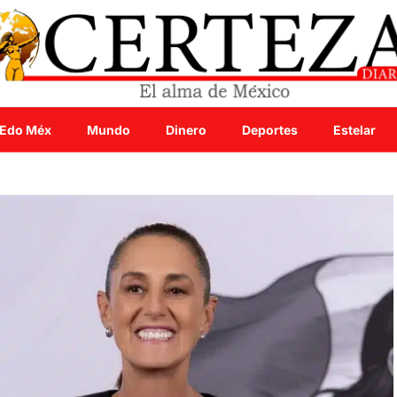
Edo Méx
Mundo
Dinero
Deportes
Estelar