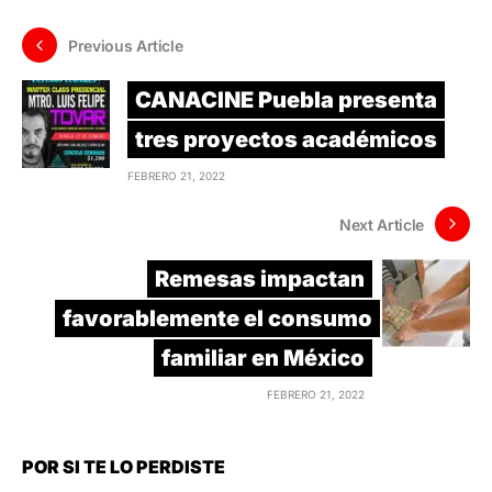
Previous Article
CANACINE Puebla presenta
tres proyectos académicos
FEBRERO 21, 2022
Next Article
Remesas impactan
favorablemente el consumo
familiar en México
FEBRERO 21, 2022
POR SI TE LO PERDISTE