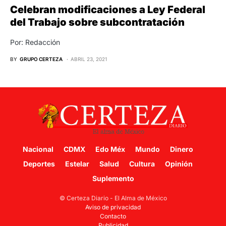
Celebran modificaciones a Ley Federal
del Trabajo sobre subcontratación
Por: Redacción
BY
GRUPO CERTEZA
ABRIL 23, 2021
Nacional
CDMX
Edo Méx
Mundo
Dinero
Deportes
Estelar
Salud
Cultura
Opinión
Suplemento
© Certeza Diario - El Alma de México
Aviso de privacidad
Contacto
Publicidad