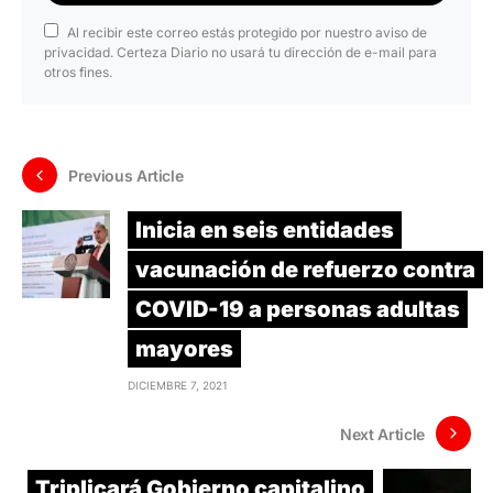
Al recibir este correo estás protegido por nuestro aviso de
privacidad. Certeza Diario no usará tu dirección de e-mail para
otros fines.
Previous Article
Inicia en seis entidades
vacunación de refuerzo contra
COVID-19 a personas adultas
mayores
DICIEMBRE 7, 2021
Next Article
Triplicará Gobierno capitalino