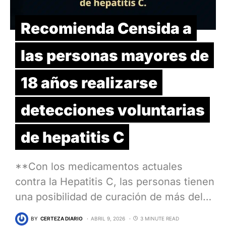
Recomienda Censida a
las personas mayores de
18 años realizarse
detecciones voluntarias
de hepatitis C
**Con los medicamentos actuales
contra la Hepatitis C, las personas tienen
una posibilidad de curación de más del…
BY
CERTEZA DIARIO
ABRIL 9, 2026
3 MINUTE READ