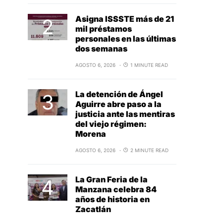
Asigna ISSSTE más de 21
mil préstamos
personales en las últimas
dos semanas
AGOSTO 6, 2026
1 MINUTE READ
La detención de Ángel
Aguirre abre paso a la
justicia ante las mentiras
del viejo régimen:
Morena
AGOSTO 6, 2026
2 MINUTE READ
La Gran Feria de la
Manzana celebra 84
años de historia en
Zacatlán