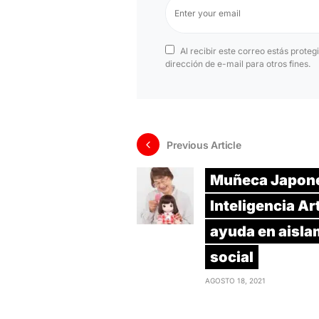
Al recibir este correo estás proteg
dirección de e-mail para otros fines.
Previous Article
Muñeca Japon
Inteligencia Art
ayuda en aisla
social
AGOSTO 18, 2021