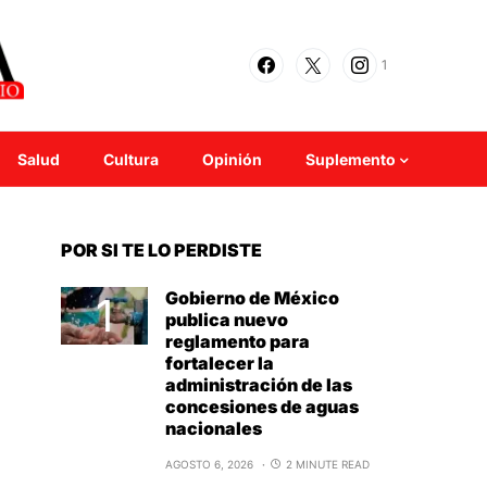
1
Salud
Cultura
Opinión
Suplemento
POR SI TE LO PERDISTE
Gobierno de México
publica nuevo
reglamento para
fortalecer la
administración de las
concesiones de aguas
nacionales
AGOSTO 6, 2026
2 MINUTE READ