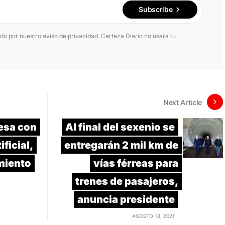
Subscribe
ido por nuestro aviso de privacidad. Certeza Diario no usará tu
Next Article
esa con
Al final del sexenio se
ificial,
entregarán 2 mil km de
miento
vías férreas para
trenes de pasajeros,
anuncia presidente
AGOSTO 18, 2021