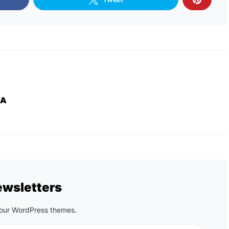
ZA
ewsletters
n our WordPress themes.