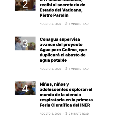
recibí al secretario de
Estado del Vaticano,
Pietro Parolin
AGOSTO 5, 2026
1 MINUTE READ
Conagua supervisa
avance del proyecto
Agua para Colima, que
duplicará el abasto de
agua potable
AGOSTO 5, 2026
1 MINUTE READ
Niñas, niños y
adolescentes exploran el
mundo de la ciencia
respiratoria en la primera
Feria Científica del INER
AGOSTO 5, 2026
2 MINUTE READ