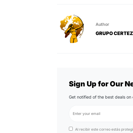
Author
GRUPO CERTE
Sign Up for Our N
Get notified of the best deals o
Al recibir este correo estás proteg