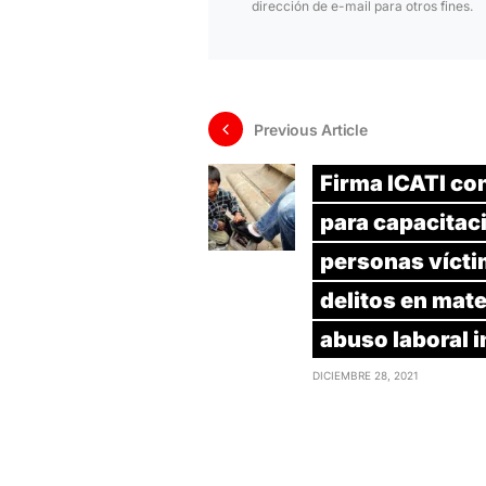
dirección de e-mail para otros fines.
Previous Article
Firma ICATI co
para capacitac
personas vícti
delitos en mate
abuso laboral i
DICIEMBRE 28, 2021