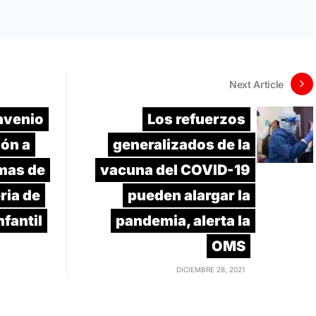
Next Article
nvenio
Los refuerzos
ión a
generalizados de la
mas de
vacuna del COVID-19
ria de
pueden alargar la
nfantil
pandemia, alerta la
OMS
DICIEMBRE 28, 2021