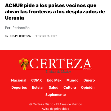
ACNUR pide a los países vecinos que
abran las fronteras a los desplazados de
Ucrania
Por: Redacción
BY
GRUPO CERTEZA
FEBRERO 25, 2022
Nacional
CDMX
Edo Méx
Mundo
Dinero
Deportes
Estelar
Salud
Cultura
Opinión
Suplemento
© Certeza Diario - El Alma de México
Aviso de privacidad