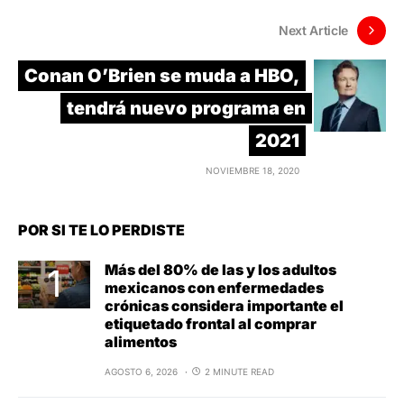
Next Article
Conan O’Brien se muda a HBO,
tendrá nuevo programa en
2021
NOVIEMBRE 18, 2020
POR SI TE LO PERDISTE
Más del 80% de las y los adultos
mexicanos con enfermedades
crónicas considera importante el
etiquetado frontal al comprar
alimentos
AGOSTO 6, 2026
2 MINUTE READ