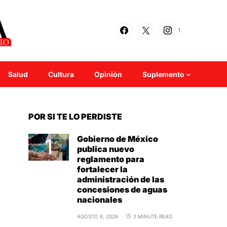
1
Salud
Cultura
Opinión
Suplemento
POR SI TE LO PERDISTE
Gobierno de México
publica nuevo
reglamento para
fortalecer la
administración de las
concesiones de aguas
nacionales
AGOSTO 6, 2026
2 MINUTE READ