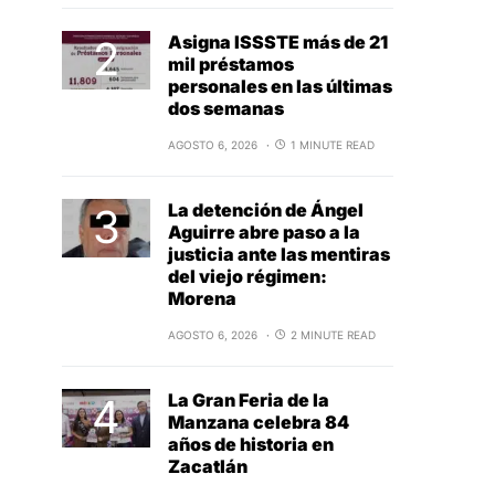
Asigna ISSSTE más de 21
mil préstamos
personales en las últimas
dos semanas
AGOSTO 6, 2026
1 MINUTE READ
La detención de Ángel
Aguirre abre paso a la
justicia ante las mentiras
del viejo régimen:
Morena
AGOSTO 6, 2026
2 MINUTE READ
La Gran Feria de la
Manzana celebra 84
años de historia en
Zacatlán